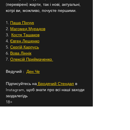
(перевірені) жарти, так і нові, актуальні, 
котрі ви, можливо, почуєте першими.
1. 
Паша Пінчук
2. 
Магомед Мурадов
3.  
Костя Ташаков
4. 
Євген Лещенко
5. 
Сергій Карпусь
6. 
Вова Ліннік
7. 
Олексій Приймаченко 
Ведучий :  
Ден Че
Підписуйтесь на
 Бродячий Стендап
 в 
Instagram, щоб знати про всі наші заходи 
заздалегідь
18+