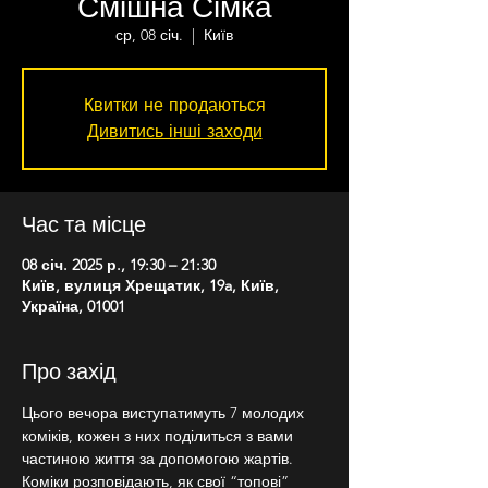
Смішна Сімка
ср, 08 січ.
  |  
Київ
Квитки не продаються
Дивитись інші заходи
Час та місце
08 січ. 2025 р., 19:30 – 21:30
Київ, вулиця Хрещатик, 19a, Київ,
Україна, 01001
Про захід
Цього вечора виступатимуть 7 молодих 
коміків, кожен з них поділиться з вами 
частиною життя за допомогою жартів. 
Коміки розповідають, як свої “топові” 