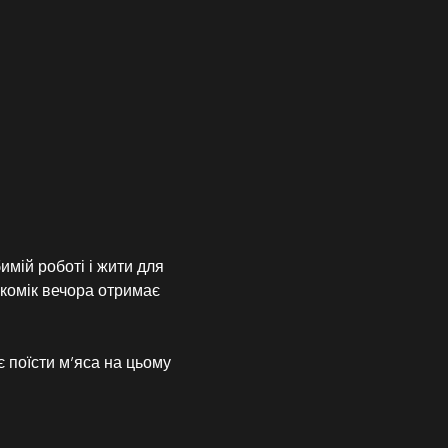
мій роботі і жити для 
комік вечора отримає 
є поїсти м’яса на цьому 