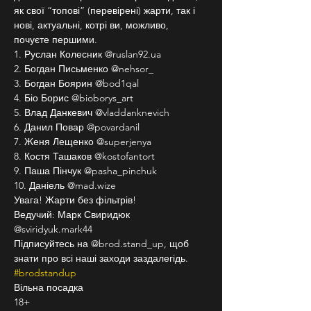
як свої “топові” (перевірені) жарти, так і 
нові, актуальні, котрі ви, можливо, 
почуєте першими.
1. Руслан Колесник @ruslan92.ua
2. Богдан Письменко @nehsor_
3. Богдан Боярин @bod1qal
4. Біо Борис @bioborys_art
5. Влад Данкевич @vladdanknevich
6. Данил Повар @povardanil
7. Женя Лещенко @superjenya
8. Костя Ташаков @kostofantort
9. Паша Пінчук @pasha_pinchuk
10. Даніель @mad.wize
Увага! Жарти без фільтрів!
Ведучий: Марк Свиридюк 
@sviridyuk.mark44
Підписуйтесь на @brod.stand_up, щоб 
знати про всі наші заходи заздалегідь. 
#brodstandup
Вільна посадка
18+