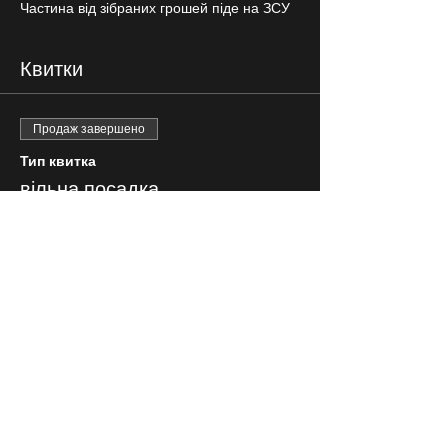
Частина від зібраних грошей піде на ЗСУ
Квитки
Продаж завершено
Тип квитка
вільна посадка
Ціна
200,00 ₴
СЛІДКУЙ ЗА НАМИ В