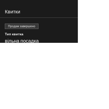
Квитки
Продаж завершено
Тип квитка
вільна посадка
Ціна
200,00 ₴
СЛІДКУЙ ЗА НАМИ В
СОЦІАЛЬНИХ