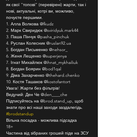
як свої “топові” (перевірені) жарти, так і 
нові, актуальні, котрі ви, можливо, 
почуєте першими.
1. Алла Волкова @fkudz
2. Марк Свиридюк @sviridyuk.mark44
3. Паша Пінчук @pasha_pinchuk
4. Руслан Колесник @ruslan92.ua
5. Богдан Письменко @nehsor_
6. Женя Лещенко @superjenya
7. Ігнат Михайлюк @ihnat_mykhailiuk
8. Богдан Боярин @bod1qal
9. Діма Захарченко @thehard.chenko
10. Костя Ташаков @kostofantort
Увага! Жарти без фільтрів!
Ведучий: Ден Че @den____che
Підписуйтесь на @brod.stand_up, щоб 
знати про всі наші заходи заздалегідь. 
#brodstandup
Вільна посадка - можлива підсадка
18+
Частина від зібраних грошей піде на ЗСУ