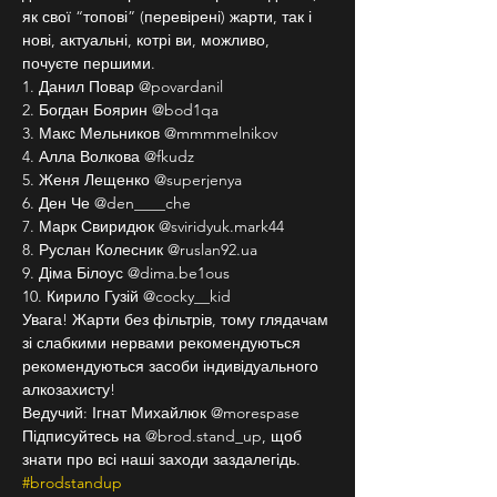
як свої “топові” (перевірені) жарти, так і 
нові, актуальні, котрі ви, можливо, 
почуєте першими.
1. Данил Повар @povardanil
2. Богдан Боярин @bod1qa
3. Макс Мельников @mmmmelnikov
4. Алла Волкова @fkudz
5. Женя Лещенко @superjenya
6. Ден Че @den____che
7. Марк Свиридюк @sviridyuk.mark44
8. Руслан Колесник @ruslan92.ua
9. Діма Білоус @dima.be1ous
10. Кирило Гузій @cocky__kid
Увага! Жарти без фільтрів, тому глядачам 
зі слабкими нервами рекомендуються 
рекомендуються засоби індивідуального 
алкозахисту!
Ведучий: Ігнат Михайлюк @morespase
Підписуйтесь на @brod.stand_up, щоб 
знати про всі наші заходи заздалегідь. 
#brodstandup