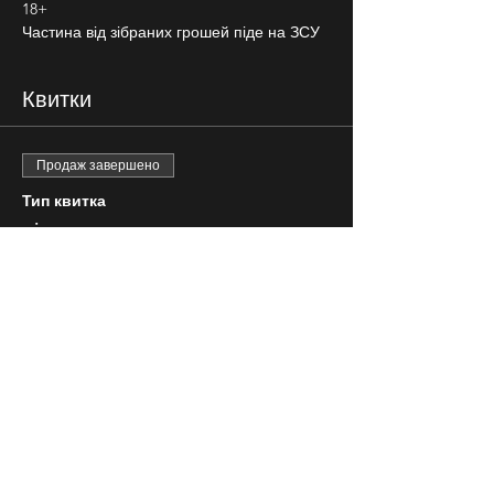
18+
Частина від зібраних грошей піде на ЗСУ
Квитки
Продаж завершено
Тип квитка
вільна розсадка
Ціна
150,00 ₴
СЛІДКУЙ ЗА НАМИ В