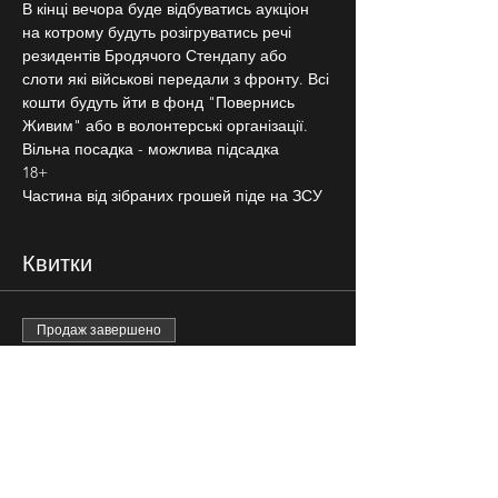
В кінці вечора буде відбуватись аукціон 
на котрому будуть розігруватись речі 
резидентів Бродячого Стендапу або 
слоти які військові передали з фронту. Всі 
кошти будуть йти в фонд "Повернись 
Живим" або в волонтерські організації.
Вільна посадка - можлива підсадка
18+
Частина від зібраних грошей піде на ЗСУ
Квитки
Продаж завершено
Тип квитка
ввільна розсадка
Ціна
100,00 ₴