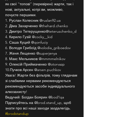
як свої “топові” (перевірені) жарти, так і 
нові, актуальні, котрі ви, можливо, 
почуєте першими.
1. Руслан Колесник @ruslan92.ua
2. Діма Захарченко @thehard.chenko
3. Дмитро Тетерущенко@teteruschenko_d
4. Кирило Гузій @cocky__kid
5. Саша Куций @qonfuciy
6. Володя Грибоїд @volodia_griboedov
7. Женя Лещенко @superjenya
8. Макс Мельников @mmmmelnikov
9. Олексій Приймаченко @otorvazp
10.Пучков Арсен @arsen.puchkov
Увага! Жарти без фільтрів, тому глядачам 
зі слабкими нервами рекомендуються 
рекомендуються засоби індивідуального 
алкозахисту!
Ведучий: Богдан Боярин @bod1qa
Підписуйтесь на @brod.stand_up, щоб 
знати про всі наші заходи заздалегідь. 
#brodstandup