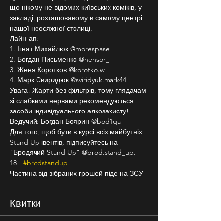
що нікому не відомих київських коміків, у 
закладі, розташованому в самому центрі 
нашої неосяжної столиці. 
Лайн-ап:
1. Ігнат Михайлюк @morespase
2. Богдан Письменко @nehsor_
3. Женя Коротков @korotko.w
4. Марк Свиридюк @sviridyuk.mark44
Увага! Жарти без фільтрів, тому глядачам 
зі слабкими нервами рекомендуються 
засоби індивідуального алкозахисту!
Ведучий: Богдан Боярин @bod1qa
Для того, щоб бути в курсі всіх майбутніх 
Stand Up івентів, підписуйтесь на 
"Бродячий Stand Up" @brod.stand_up.
18+ 
#brodstandup
Частина від зібраних грошей піде на ЗСУ
Квитки