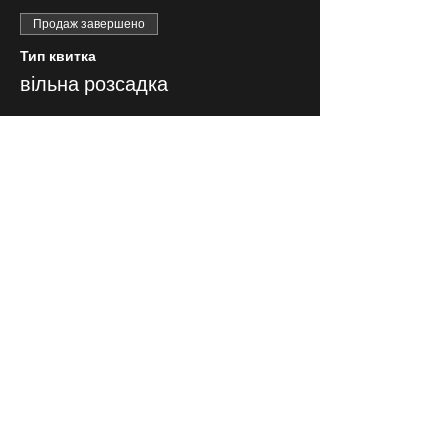
Продаж завершено
Тип квитка
вільна розсадка
Ціна
200,00 ₴
СЛІДКУЙ ЗА НАМИ В
СОЦІАЛЬНИХ
МЕРЕЖАХ