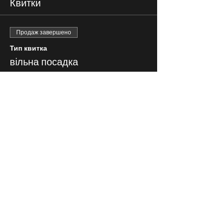
Квитки
Продаж завершено
Тип квитка
вільна посадка
Ціна
250,00 ₴
СЛІДКУЙ ЗА НАМИ В
СОЦІАЛЬНИХ
МЕРЕЖАХ