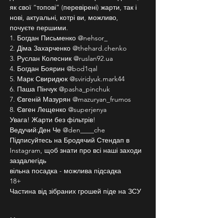
як свої “топові” (перевірені) жарти, так і 
нові, актуальні, котрі ви, можливо, 
почуєте першими.
1. Богдан Письменко @nehsor_
2. Діма Захарченко @thehard.chenko
3. Руслан Колесник @ruslan92.ua
4. Богдан Боярин @bod1qal
5. Марк Свиридюк @sviridyuk.mark44
6. Паша Пінчук @pasha_pinchuk
7. Євгеній Мазурян @mazuryan_frumos
8. Євген Лещенко @superjenya
Увага! Жарти без фільтрів!
Ведучий:Ден Че @den____che
Підписуйтесь на Бродячий Стендап в 
Instagram, щоб знати про всі наші заходи 
заздалегідь
вільна посадка - можлива підсадка
18+
Частина від зібраних грошей піде на ЗСУ