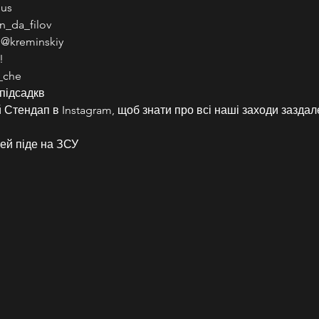
ous
n_da_filov
 @kreminskiy
!
_che
підсадкв
Стендап в Instagram, щоб знати про всі наші заходи заздал
ей піде на ЗСУ