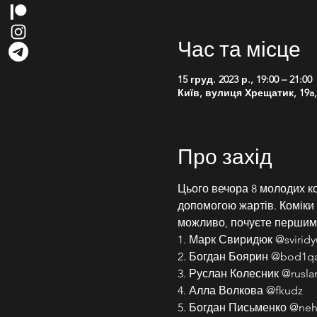
Час та місце
15 груд. 2023 р., 19:00 – 21:00
Київ, вулиця Хрещатик, 19a, 
Про захід
Цього вечора 8 молодих ко
допомогою жартів. Коміки ро
можливо, почуєте першим
1. Марк Свиридюк @sviridy
2. Богдан Боярин @bod1qa
3. Руслан Колесник @rusla
4. Алла Волкова @fkudz
5. Богдан Письменко @neh