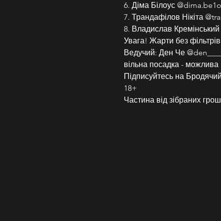
6. Діма Білоус @dima.be1
7. Трандафілов Нікіта @tra
8. Владислав Кремінський
Увага! Жарти без фільтрів
Ведучий: Ден Че @den___
вільна посадка - можлива 
Підписуйтесь на Бродячий 
18+
Частина від зібраних грош