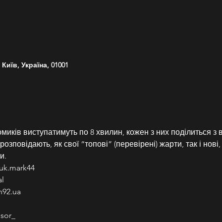
Київ, Україна, 01001
миків виступатимуть по 8 хвилин, кожен з них поділиться з 
зповідають, як свої “топові” (перевірені) жарти, так і нові, а
и.
uk.mark44
l
n92.ua
sor_