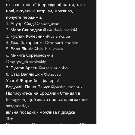
як свої “топові” (перевірені) жарти, так і 
нові, актуальні, котрі ви, можливо, 
почуєте першими.
1. Ануар Айад @anuar_ayad
2. Марк Свиридюк @sviridyuk.mark44
3. Руслан Колесник @ruslan92.ua
4. Діма Захарченко @thehard.chenko
5. Вова Ліннік @bla_bla_vovka
6. Микита Скремінський 
@mykyta_skreminskiy
7. Пучков Арсен @arsen.puchkov
8. Стас Ваплюшкін @stasvap
Увага! Жарти без фільтрів!
Ведучий: Паша Пінчук @pasha_pinchuk
Підписуйтесь на Бродячий Стендап в 
Instagram, щоб знати про всі наші заходи 
заздалегідь
вільна посадка - можлива підсадка
18+
Частина від зібраних грошей піде на ЗСУ