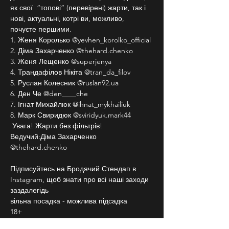
як свої  “топові” (перевірені) жарти, так і 
нові, актуальні, котрі ви, можливо, 
почуєте першими.  
1. Женя Королько @yevhen_korolko_official 
2. Діма Захарченко @thehard.chenko 
3. Женя Лещенко @superjenya 
4. Трандафілов Нікіта @tran_da_filov 
5. Руслан Колесник @ruslan92.ua 
6. Ден Че @den____che 
7. Ігнат Михайлюк @ihnat_mykhailiuk
8. Марк Свиридюк @sviridyuk.mark44 
 Увага! Жарти без фільтрів!  
Ведучий:Діма Захарченко 
@thehard.chenko  
Підписуйтесь на Бродячий Стендап в 
Instagram, щоб знати про всі наші заходи 
заздалегідь 
вільна посадка - можлива підсадка  
18+  
Частина від зібраних грошей піде на ЗСУ