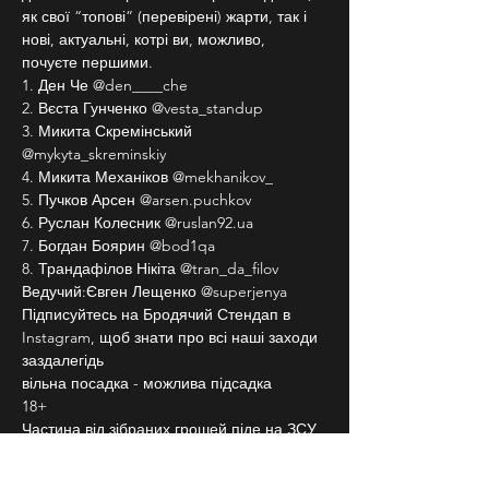
як свої “топові” (перевірені) жарти, так і 
нові, актуальні, котрі ви, можливо, 
почуєте першими.
1. Ден Че @den____che
2. Вєста Гунченко @vesta_standup
3. Микита Скремінський 
@mykyta_skreminskiy
4. Микита Механіков @mekhanikov_
5. Пучков Арсен @arsen.puchkov
6. Руслан Колесник @ruslan92.ua
7. Богдан Боярин @bod1qa
8. Трандафілов Нікіта @tran_da_filov
Ведучий:Євген Лещенко @superjenya
Підписуйтесь на Бродячий Стендап в 
Instagram, щоб знати про всі наші заходи 
заздалегідь
вільна посадка - можлива підсадка
18+
Частина від зібраних грошей піде на ЗСУ