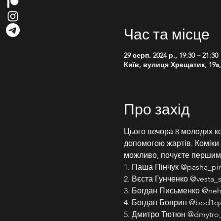
Час та місце
29 серп. 2024 р., 19:30 – 21:30
Київ, вулиця Хрещатик, 19a, 
Про захід
Цього вечора 8 молодих ко
допомогою жартів. Коміки ро
можливо, почуєте першим
1. Паша Пінчук @pasha_pi
2. Вєста Гунченко @vesta_
3. Богдан Письменко @neh
4. Богдан Боярин @bod1q
5. Дмитро Тютюн @dmytro_