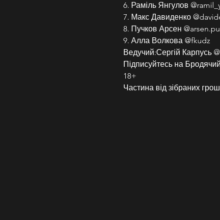
6. Раміль Янгулов @ramil_
7. Макс Давиденко @davi
8. Пучков Арсен @arsen.p
9. Алла Волкова @fkudz
Ведучий:Сергій Карпусь @
Підписуйтесь на Бродячий 
18+
Частина від зібраних грош