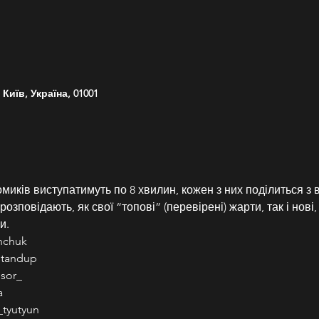
Київ, Україна, 01001
миків виступатимуть по 8 хвилин, кожен з них поділиться з 
зповідають, як свої “топові” (перевірені) жарти, так і нові, а
и.
nchuk
standup
sor_
a
tyutyun