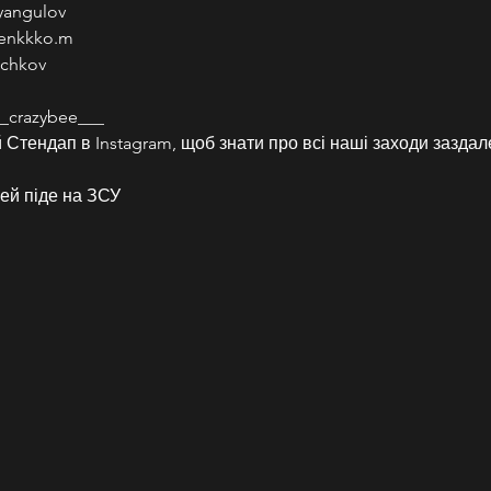
yangulov
denkkko.m
uchkov
_crazybee___
Стендап в Instagram, щоб знати про всі наші заходи заздал
ей піде на ЗСУ