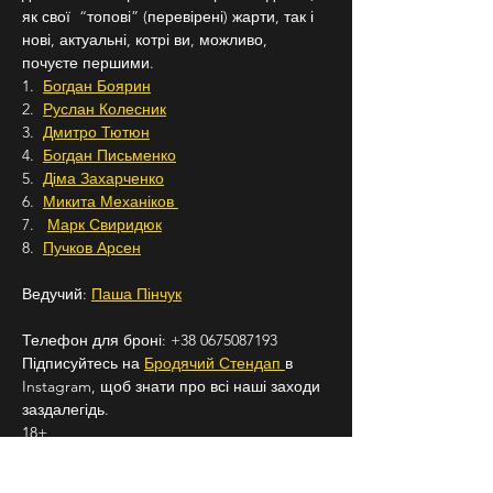
як свої  “топові” (перевірені) жарти, так і 
нові, актуальні, котрі ви, можливо, 
почуєте першими.
1.  
Богдан Боярин
2.  
Руслан Колесник
3.  
Дмитро Тютюн
4.  
Богдан Письменко
5.  
Діма Захарченко
6.  
Микита Механіков 
7.   
Марк Свиридюк
8.  
Пучков Арсен
Ведучий: 
Паша Пінчук
Телефон для броні: +38 0675087193
Підписуйтесь на 
Бродячий Стендап 
в 
Instagram, щоб знати про всі наші заходи 
заздалегідь.
18+