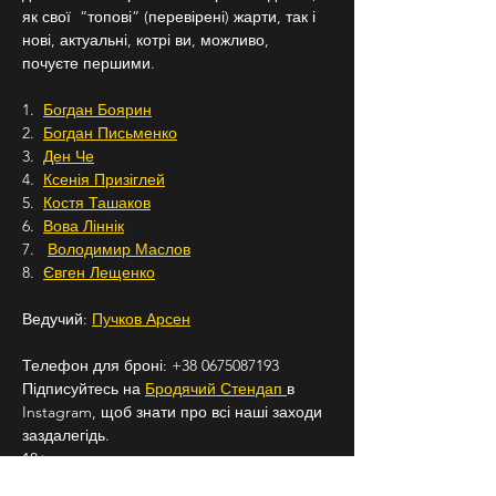
як свої  “топові” (перевірені) жарти, так і 
нові, актуальні, котрі ви, можливо, 
почуєте першими.
1.  
Богдан Боярин
2.  
Богдан Письменко
3.  
Ден Че
4.  
Ксенія Призіглей
5.  
Костя Ташаков
6.  
Вова Ліннік
7.   
Володимир Маслов
8.  
Євген Лещенко
Ведучий: 
Пучков Арсен
Телефон для броні: +38 0675087193
Підписуйтесь на 
Бродячий Стендап 
в 
Instagram, щоб знати про всі наші заходи 
заздалегідь.
18+