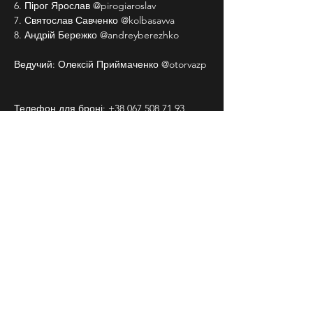
6. Пірог Ярослав @pirogiaroslav
7. Святослав Савченко @kolbasavva
8. Андрій Бережко @andreyberezhko
Ведучий: Олексій Приймаченко @otorvazp
Телефон для броні: +38 067 508 71 93
Підписуйтесь на Бродячий Стендап в 
Instagram, щоб знати про всі наші заходи 
заздалегідь.
18+
СЛІДКУЙ ЗА НАМИ В
СОЦІАЛЬНИХ
МЕРЕЖАХ