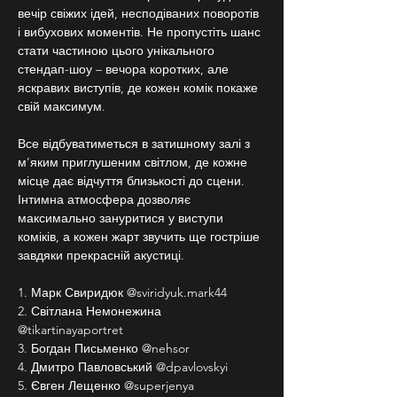
вечір свіжих ідей, несподіваних поворотів 
і вибухових моментів. Не пропустіть шанс 
стати частиною цього унікального 
стендап-шоу – вечора коротких, але 
яскравих виступів, де кожен комік покаже 
свій максимум.
Все відбуватиметься в затишному залі з 
м’яким приглушеним світлом, де кожне 
місце дає відчуття близькості до сцени. 
Інтимна атмосфера дозволяє 
максимально зануритися у виступи 
коміків, а кожен жарт звучить ще гостріше 
завдяки прекрасній акустиці.
1. Марк Свиридюк @sviridyuk.mark44
2. Світлана Немонежина 
@tikartinayaportret
3. Богдан Письменко @nehsor
4. Дмитро Павловський @dpavlovskyi
5. Євген Лещенко @superjenya