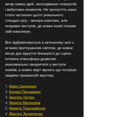
вечір свіжих ідей, несподіваних поворотів 
і вибухових моментів. Не пропустіть шанс 
стати частиною цього унікального 
стендап-шоу – вечора коротких, але 
яскравих виступів, де кожен комік покаже 
свій максимум.
Все відбуватиметься в затишному залі з 
м’яким приглушеним світлом, де кожне 
місце дає відчуття близькості до сцени. 
Інтимна атмосфера дозволяє 
максимально зануритися у виступи 
коміків, а кожен жарт звучить ще гостріше 
завдяки прекрасній акустиці.
1. 
Марк Свиридюк
2. 
Богдан Письменко
3. 
Дмитро Тютюн
4. 
Микита Механіков
5. 
Микита Трандафілов
6. 
Дмитро Захарченко