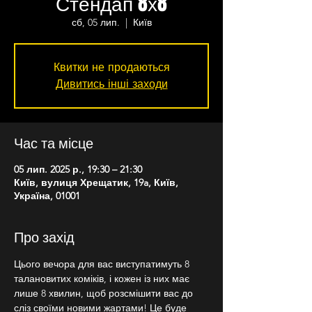
Стендап 8х8
сб, 05 лип.
  |  
Київ
Квитки не продаються
Дивитись інші заходи
Час та місце
05 лип. 2025 р., 19:30 – 21:30
Київ, вулиця Хрещатик, 19a, Київ,
Україна, 01001
Про захід
Цього вечора для вас виступатимуть 8 
талановитих коміків, і кожен із них має 
лише 8 хвилин, щоб розсмішити вас до 
сліз своїми новими жартами! Це буде 