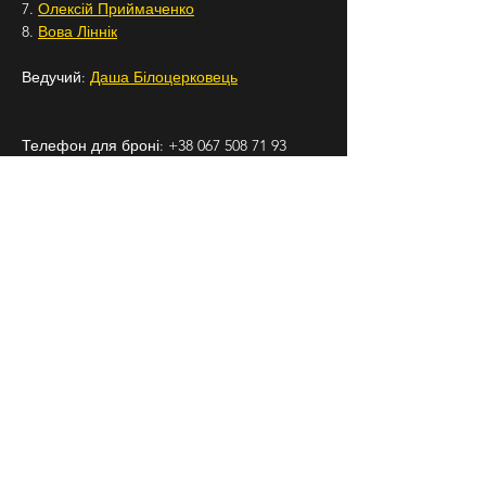
7. 
Олексій Приймаченко
8. 
Вова Ліннік
Ведучий: 
Даша Білоцерковець
Телефон для броні: +38 067 508 71 93
Підписуйтесь на Бродячий Стендап в 
Instagram, щоб знати про всі наші заходи 
заздалегідь.
18+
СЛІДКУЙ ЗА НАМИ В
СОЦІАЛЬНИХ
МЕРЕЖАХ