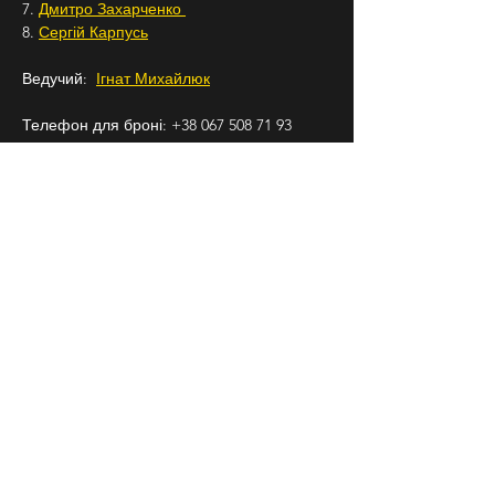
7. 
Дмитро Захарченко 
8. 
Сергій Карпусь
Ведучий:  
Ігнат Михайлюк
Телефон для броні: +38 067 508 71 93
Підписуйтесь на 
Бродячий Стендап
 в 
Instagram, щоб знати про всі наші заходи 
заздалегідь.
18+
СЛІДКУЙ ЗА НАМИ В
СОЦІАЛЬНИХ
МЕРЕЖАХ