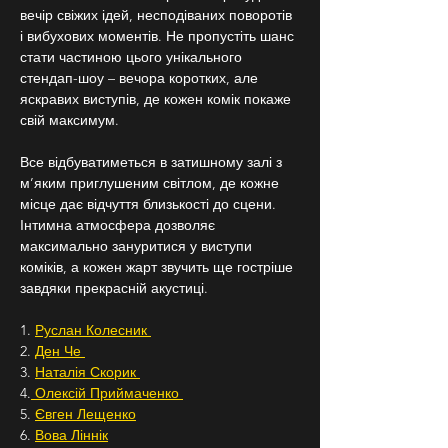
вечір свіжих ідей, несподіваних поворотів 
і вибухових моментів. Не пропустіть шанс 
стати частиною цього унікального 
стендап-шоу – вечора коротких, але 
яскравих виступів, де кожен комік покаже 
свій максимум.
Все відбуватиметься в затишному залі з 
м’яким приглушеним світлом, де кожне 
місце дає відчуття близькості до сцени. 
Інтимна атмосфера дозволяє 
максимально зануритися у виступи 
коміків, а кожен жарт звучить ще гостріше 
завдяки прекрасній акустиці.
1. 
Руслан Колесник 
2. 
Ден Че 
3. 
Наталія Скорик 
4.
 Олексій Приймаченко 
5. 
Євген Лещенко
6. 
Вова Ліннік