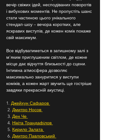
вечір свіжих ідей, несподіваних поворотів 
і вибухових моментів. Не пропустіть шанс 
стати частиною цього унікального 
стендап-шоу – вечора коротких, але 
яскравих виступів, де кожен комік покаже 
свій максимум.
Все відбуватиметься в затишному залі з 
м’яким приглушеним світлом, де кожне 
місце дає відчуття близькості до сцени. 
Інтимна атмосфера дозволяє 
максимально зануритися у виступи 
коміків, а кожен жарт звучить ще гостріше 
завдяки прекрасній акустиці.
1. 
Джейхун Сафаров 
 2. 
Дмитро Носов 
 3. 
Ден Че 
 4. 
Нікіта Трандафілов 
 5. 
Кирило Залата 
 6. 
Дмитро Павловський 