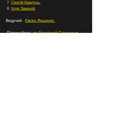
 7. 
Сергій Карпусь 
 8. 
Ілля Завалій 
Ведучий:  
Євген Лещенко 
 Підписуйтесь на 
Бродячий Стендап
 в 
Instagram, щоб знати про всі наші заходи 
заздалегідь.
18+
СЛІДКУЙ ЗА НАМИ В
СОЦІАЛЬНИХ
МЕРЕЖАХ