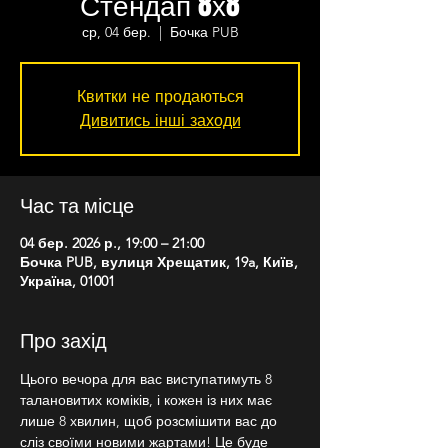
Стендап 8х8
ср, 04 бер.
  |  
Бочка PUB
Квитки не продаються
Дивитись інші заходи
Час та місце
04 бер. 2026 р., 19:00 – 21:00
Бочка PUB, вулиця Хрещатик, 19a, Київ,
Україна, 01001
Про захід
Цього вечора для вас виступатимуть 8 
талановитих коміків, і кожен із них має 
лише 8 хвилин, щоб розсмішити вас до 
сліз своїми новими жартами! Це буде 