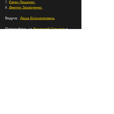
7. 
Євген Лещенко 
8. 
Дмитро Захарченко 
Ведуча:  
Даша Білоцерковець
Підписуйтесь на 
Бродячий Стендап
 в 
Instagram, щоб знати про всі наші заходи 
заздалегідь.
18+
СЛІДКУЙ ЗА НАМИ В
СОЦІАЛЬНИХ
МЕРЕЖАХ