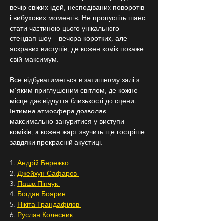
вечір свіжих ідей, несподіваних поворотів 
і вибухових моментів. Не пропустіть шанс 
стати частиною цього унікального 
стендап-шоу – вечора коротких, але 
яскравих виступів, де кожен комік покаже 
свій максимум.
Все відбуватиметься в затишному залі з 
м’яким приглушеним світлом, де кожне 
місце дає відчуття близькості до сцени. 
Інтимна атмосфера дозволяє 
максимально зануритися у виступи 
коміків, а кожен жарт звучить ще гостріше 
завдяки прекрасній акустиці.
1. 
Андрій Бережко 
2. 
Джейхун Сафаров 
3. 
Паша Пінчук 
4. 
Богдан Боярин 
5. 
Нікіта Трандафілов 
6. 
Руслан Колесник 