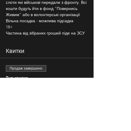
слоти які військові передали з фронту. Всі 
кошти будуть йти в фонд "Повернись 
Живим" або в волонтерські організації.
Вільна посадка - можлива підсадка
18+
Частина від зібраних грошей піде на ЗСУ
Квитки
Продаж завершено
Тип квитка
вільна розсадка
Ціна
100,00 ₴