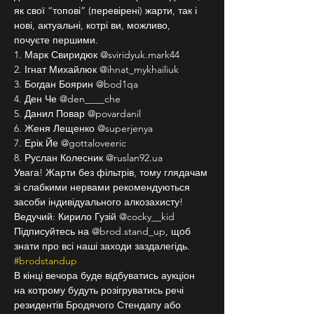
як свої “топові” (перевірені) жарти, так і 
нові, актуальні, котрі ви, можливо, 
почуєте першими.
1. Марк Свиридюк @sviridyuk.mark44
2. Ігнат Михайлюк @ihnat_mykhailiuk
3. Богдан Боярин @bod1qa
4. Ден Че @den____che
5. Данил Повар @povardanil
6. Женя Лещенко @superjenya
7. Ерік Йе @gottaloveeric
8. Руслан Колесник @ruslan92.ua
Увага! Жарти без фільтрів, тому глядачам 
зі слабкими нервами рекомендуються 
засоби індивідуального алкозахисту!
Ведучий: Кирило Гузій @cocky__kid
Підписуйтесь на @brod.stand_up, щоб 
знати про всі наші заходи заздалегідь. 
#brodstandup
В кінці вечора буде відбуватись аукціон 
на котрому будуть розігруватись речі 
резидентів Бродячого Стендапу або 