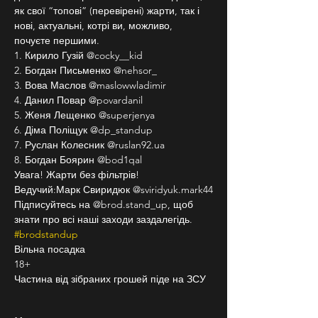
як свої “топові” (перевірені) жарти, так і 
нові, актуальні, котрі ви, можливо, 
почуєте першими.
1. Кирило Гузій @cocky__kid
2. Богдан Письменко @nehsor_
3. Вова Маслов @maslowwladimir
4. Данил Повар @povardanil
5. Женя Лещенко @superjenya
6. Діма Поліщук @dp_standup
7. Руслан Колесник @ruslan92.ua
8. Богдан Боярин @bod1qal
Увага! Жарти без фільтрів!
Ведучий:Марк Свиридюк @sviridyuk.mark44
Підписуйтесь на @brod.stand_up, щоб 
знати про всі наші заходи заздалегідь. 
#brodstandup
Вільна посадка
18+
Частина від зібраних грошей піде на ЗСУ