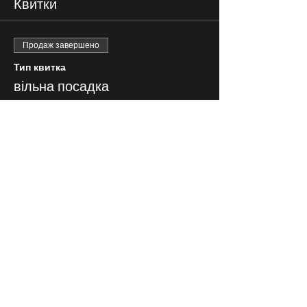
Квитки
Продаж завершено
Тип квитка
вільна посадка
Ціна
150,00 ₴
СЛІДКУЙ ЗА НАМИ В
СОЦІАЛЬНИХ
МЕРЕЖАХ