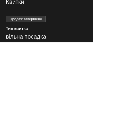
Квитки
Продаж завершено
Тип квитка
вільна посадка
Ціна
100,00 ₴
СЛІДКУЙ ЗА НАМИ В
СОЦІАЛЬНИХ
МЕРЕЖАХ