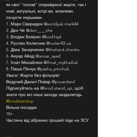
як свої “топові” (перевірені) жарти, так і 
нові, актуальні, котрі ви, можливо, 
почуєте першими.
1. Марк Свиридюк @sviridyuk.mark44
2. Ден Че @den____che
3. Богдан Боярин @bod1qal
4. Руслан Колесник @ruslan92.ua
5. Діма Захарченко @thehard.chenko
6. Ануар Айад @anuar_ayad
7. Ігнат Михайлюк @ihnat_mykhailiuk
8. Паша Пінчук @pasha_pinchuk
Увага! Жарти без фільтрів!
Ведучий:Данил Повар @povardanil
Підписуйтесь на @brod.stand_up, щоб 
знати про всі наші заходи заздалегідь. 
#brodstandup
Вільна посадка 
18+
Частина від зібраних грошей піде на ЗСУ