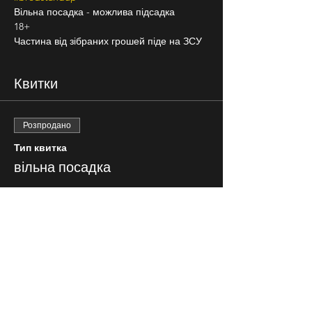
Вільна посадка - можлива підсадка
18+
Частина від зібраних грошей піде на ЗСУ
Квитки
Розпродано
Тип квитка
вільна посадка
Ціна
350,00 ₴
Квитки на цей захід
розпродано