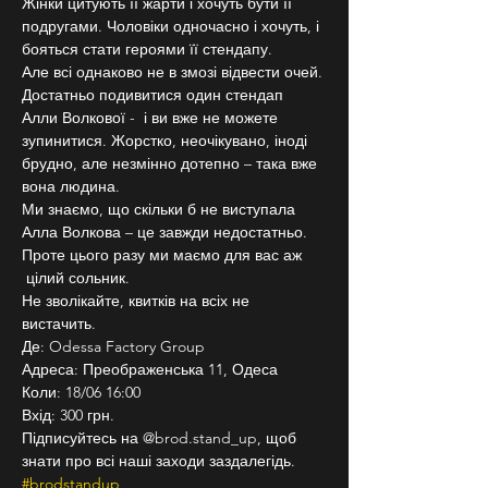
Жінки цитують її жарти і хочуть бути її 
подругами. Чоловіки одночасно і хочуть, і 
бояться стати героями її стендапу.
Але всі однаково не в змозі відвести очей. 
Достатньо подивитися один стендап 
Алли Волкової -  і ви вже не можете 
зупинитися. Жорстко, неочікувано, іноді 
брудно, але незмінно дотепно – така вже 
вона людина.
Ми знаємо, що скільки б не виступала 
Алла Волкова – це завжди недостатньо. 
Проте цього разу ми маємо для вас аж 
 цілий сольник.
Не зволікайте, квитків на всіх не 
вистачить.
Де: Odessa Factory Group
Адреса: Преображенська 11, Одеса
Коли: 18/06 16:00
Вхід: 300 грн.
Підписуйтесь на @brod.stand_up, щоб 
знати про всі наші заходи заздалегідь. 
#brodstandup