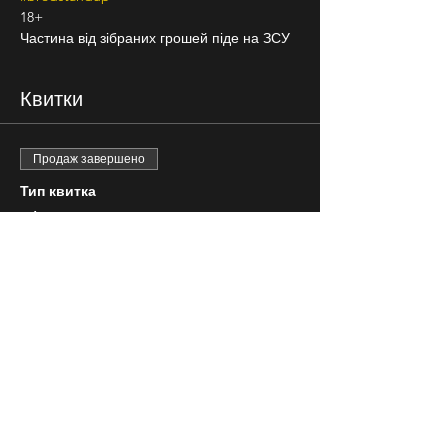
18+
Частина від зібраних грошей піде на ЗСУ
Квитки
Продаж завершено
Тип квитка
Вільна посадка
Ціна
300,00 ₴
СЛІДКУЙ ЗА НАМИ В