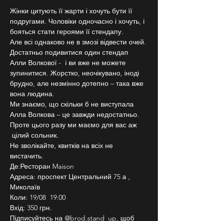
Жінки цитують її жарти і хочуть бути її 
подругами. Чоловіки одночасно і хочуть, і 
бояться стати героями її стендапу.
Але всі однаково не в змозі відвести очей. 
Достатньо подивитися один стендап 
Алли Волкової -  і ви вже не можете 
зупинитися. Жорстко, неочікувано, іноді 
брудно, але незмінно дотепно – така вже 
вона людина.
Ми знаємо, що скільки б не виступала 
Алла Волкова – це завжди недостатньо. 
Проте цього разу ми маємо для вас аж 
 цілий сольник.
Не зволікайте, квитків на всіх не 
вистачить.
Де:Ресторан Maison
Адреса: проспект Центральний 75 а , 
Миколаїв
Коли: 19/08  19:00
Вхід: 350 грн.
Підписуйтесь на @brod.stand_up, щоб 