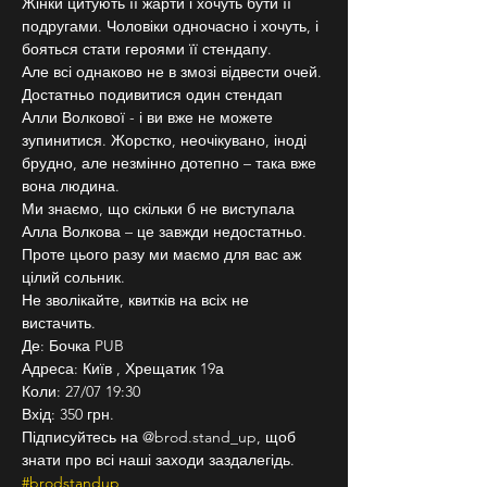
Жінки цитують її жарти і хочуть бути її 
подругами. Чоловіки одночасно і хочуть, і 
бояться стати героями її стендапу.
Але всі однаково не в змозі відвести очей. 
Достатньо подивитися один стендап 
Алли Волкової - і ви вже не можете 
зупинитися. Жорстко, неочікувано, іноді 
брудно, але незмінно дотепно – така вже 
вона людина.
Ми знаємо, що скільки б не виступала 
Алла Волкова – це завжди недостатньо. 
Проте цього разу ми маємо для вас аж 
цілий сольник.
Не зволікайте, квитків на всіх не 
вистачить.
Де: Бочка PUB
Адреса: Київ , Хрещатик 19а
Коли: 27/07 19:30
Вхід: 350 грн.
Підписуйтесь на @brod.stand_up, щоб 
знати про всі наші заходи заздалегідь. 
#brodstandup