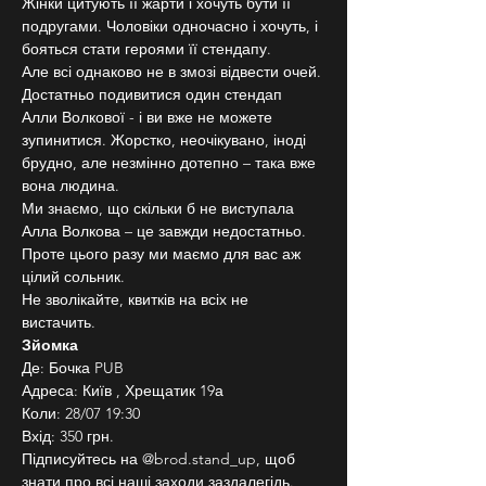
Жінки цитують її жарти і хочуть бути її 
подругами. Чоловіки одночасно і хочуть, і 
бояться стати героями її стендапу.
Але всі однаково не в змозі відвести очей. 
Достатньо подивитися один стендап 
Алли Волкової - і ви вже не можете 
зупинитися. Жорстко, неочікувано, іноді 
брудно, але незмінно дотепно – така вже 
вона людина.
Ми знаємо, що скільки б не виступала 
Алла Волкова – це завжди недостатньо. 
Проте цього разу ми маємо для вас аж 
цілий сольник.
Не зволікайте, квитків на всіх не 
вистачить.
Зйомка
Де: Бочка PUB
Адреса: Київ , Хрещатик 19а
Коли: 28/07 19:30
Вхід: 350 грн.
Підписуйтесь на @brod.stand_up, щоб 
знати про всі наші заходи заздалегідь. 