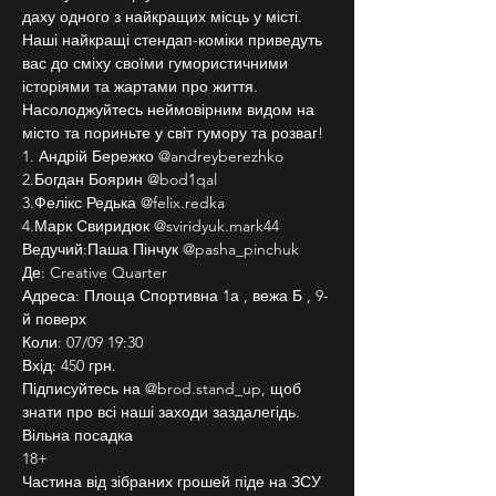
даху одного з найкращих місць у місті. 
Наші найкращі стендап-коміки приведуть 
вас до сміху своїми гумористичними 
історіями та жартами про життя. 
Насолоджуйтесь неймовірним видом на 
місто та пориньте у світ гумору та розваг!
1. Андрій Бережко @andreyberezhko
2.Богдан Боярин @bod1qal
3.Фелікс Редька @felix.redka
4.Марк Свиридюк @sviridyuk.mark44
Ведучий:Паша Пінчук @pasha_pinchuk
Де: Creative Quarter
Адреса: Площа Спортивна 1а , вежа Б , 9-
й поверх
Коли: 07/09 19:30
Вхід: 450 грн.
Підписуйтесь на @brod.stand_up, щоб 
знати про всі наші заходи заздалегідь.
Вільна посадка
18+
Частина від зібраних грошей піде на ЗСУ