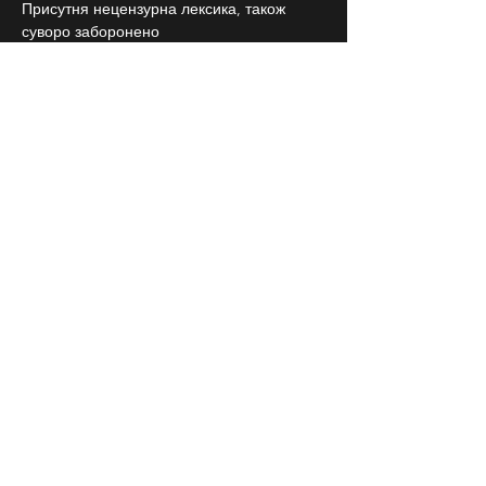
Присутня нецензурна лексика, також 
суворо заборонено
приносити на концерт зброю, перцові 
балончики, ножі, алкоголь.
СЛІДКУЙ ЗА НАМИ В
СОЦІАЛЬНИХ
МЕРЕЖАХ
Договір публічної оферти
Повернення квитків