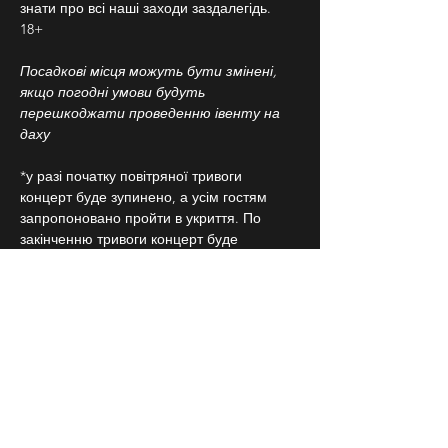
знати про всі наші заходи заздалегідь.
18+
Посадкові місця можуть бути змінені, 
якщо погодні умови будуть 
перешкоджати проведенню івенту на 
даху
*у разі початку повітряної тривоги 
концерт буде зупинено, а усім гостям 
запропоновано пройти в укриття. По 
закінченню тривоги концерт буде 
продовжено. В залежності від тривалості 
тривоги концерт може бути перенесено 
на іншу дату. Якщо повітряна тривога 
розпочинається пізніше, аніж за годину 
від початку концерту, концерт може 
вважатися завершеним.