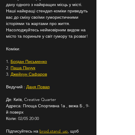
даху одного з найкращих місць у місті. 
Наші найкращі стендап-коміки приведуть 
вас до сміху своїми гумористичними 
історіями та жартами про життя. 
Насолоджуйтесь неймовірним видом на 
місто та пориньте у світ гумору та розваг!
Коміки:
1. 
Богдан Письменко
2. 
Паша Пінчук
3. 
Джейхун Сафаров
Ведучий : 
Даня Повар
Де: Київ, Creative Quarter
Адреса: Площа Спортивна 1а , вежа Б , 9-
й поверх
Коли: 02/05 20:00
Підписуйтесь на 
brod.stand_up
, щоб 