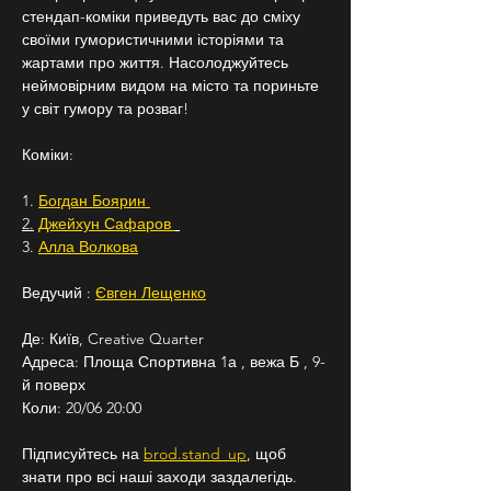
стендап-коміки приведуть вас до сміху 
своїми гумористичними історіями та 
жартами про життя. Насолоджуйтесь 
неймовірним видом на місто та пориньте 
у світ гумору та розваг!
Коміки:
1. 
Богдан Боярин 
2.
Джейхун Сафаров 
3. 
Алла Волкова
Ведучий : 
Євген Лещенко
Де: Київ, Creative Quarter
Адреса: Площа Спортивна 1а , вежа Б , 9-
й поверх
Коли: 20/06 20:00
Підписуйтесь на 
brod.stand_up
, щоб 
знати про всі наші заходи заздалегідь.