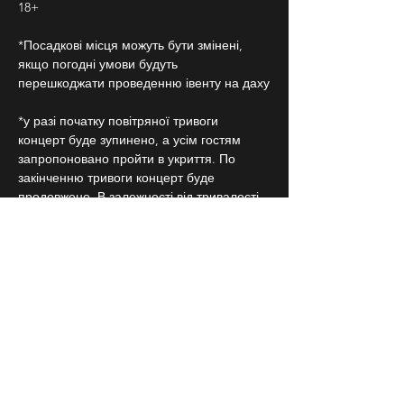
18+
*Посадкові місця можуть бути змінені, 
якщо погодні умови будуть 
перешкоджати проведенню івенту на даху
*у разі початку повітряної тривоги 
концерт буде зупинено, а усім гостям 
запропоновано пройти в укриття. По 
закінченню тривоги концерт буде 
продовжено. В залежності від тривалості 
тривоги концерт може бути перенесено 
на іншу дату. Якщо повітряна тривога 
розпочинається пізніше, аніж за годину 
від початку концерту, концерт може 
вважатися завершеним.