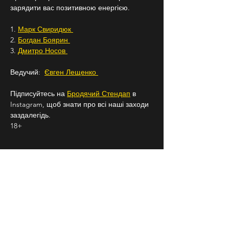
зарядити вас позитивною енергією.
1. 
Марк Свиридюк 
2. 
Богдан Боярин 
3. 
Дмитро Носов 
Ведучий:  
Євген Лещенко 
Підписуйтесь на 
Бродячий Стендап
 в 
Instagram, щоб знати про всі наші заходи 
заздалегідь.
18+
СЛІДКУЙ ЗА НАМИ В
СОЦІАЛЬНИХ
МЕРЕЖАХ