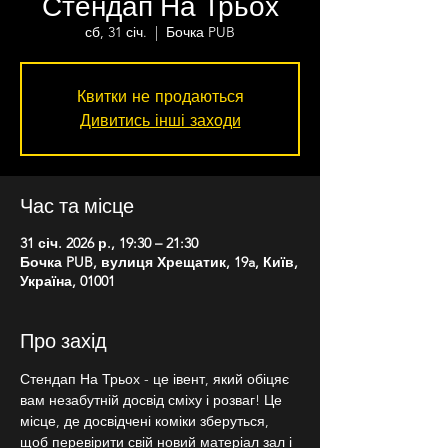
Стендап На Трьох
сб, 31 січ.
  |  
Бочка PUB
Квитки не продаються
Дивитись інші заходи
Час та місце
31 січ. 2026 р., 19:30 – 21:30
Бочка PUB, вулиця Хрещатик, 19a, Київ,
Україна, 01001
Про захід
Стендап На Трьох - це івент, який обіцяє 
вам незабутній досвід сміху і розваг! Це 
місце, де досвідчені коміки зберуться, 
щоб перевірити свій новий матеріал зал і 