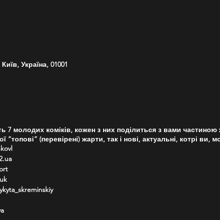
Київ, Україна, 01001
ь 7 молодих коміків, кожен з них поділиться з вами частиною
ї “топові” (перевірені) жарти, так і нові, актуальні, котрі ви,
kovl
2.ua
ort
uk
yta_skreminskiy
ya