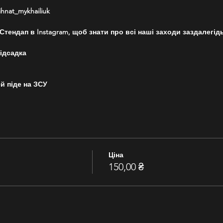
nat_mykhailiuk
тендап в Instagram, щоб знати про всі наші заходи заздалегід
ідсадка
й піде на ЗСУ
Ціна
150,00 ₴