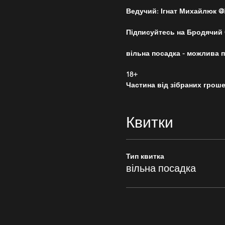
Ведучий: Ігнат Михайлюк @ih
Підписуйтесь на Бродячий С
вільна посадка - можлива п
18+
Частина від зібраних гроше
Квитки
Тип квитка
вільна посадка