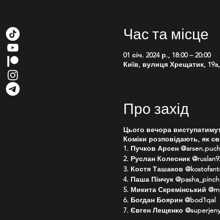
Час та місце
01 січ. 2024 р., 18:00 – 20:00
Київ, вулиця Хрещатик, 19a, 
Про захід
Цього вечора виступатимут
Коміки розповідають, як сво
1. Пучков Арсен @arsen.puch
2. Руслан Колесник @ruslan9
3. Костя Ташаков @kostofant
4. Паша Пінчук @pasha_pinch
5. Микита Скремінський @myk
6. Богдан Боярин @bod1qal
7. Євген Лещенко @superjen