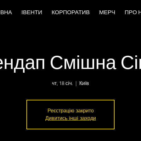
ОВНА
ІВЕНТИ
КОРПОРАТИВ
МЕРЧ
ПРО 
ендап Смішна Сі
чт, 18 січ.
  |  
Київ
Реєстрацію закрито
Дивитись інші заходи