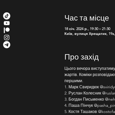
Час та місце
18 січ. 2024 р., 19:30 – 21:30
Київ, вулиця Хрещатик, 19a, 
Про захід
Цього вечора виступатимут
жартів. Коміки розповідають
першими.
1. Марк Свиридюк @sviridy
2. Руслан Колесник @rusla
3. Богдан Письменко @neh
4. Паша Пінчук @pasha_pi
5. Костя Ташаков @kostofa