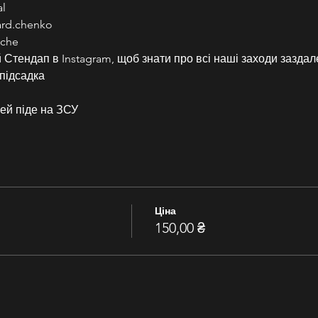
l
ard.chenko
che
Стендап в Instagram, щоб знати про всі наші заходи заздал
підсадка
ей піде на ЗСУ
Ціна
150,00 ₴