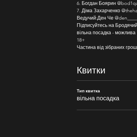
6. Богдан Боярин @bod1qa
7. Діма Захарченко @theh
Ведучий:Ден Че @den____
Підписуйтесь на Бродячий 
вільна посадка - можлива 
18+
Частина від зібраних грош
Квитки
Тип квитка
вільна посадка