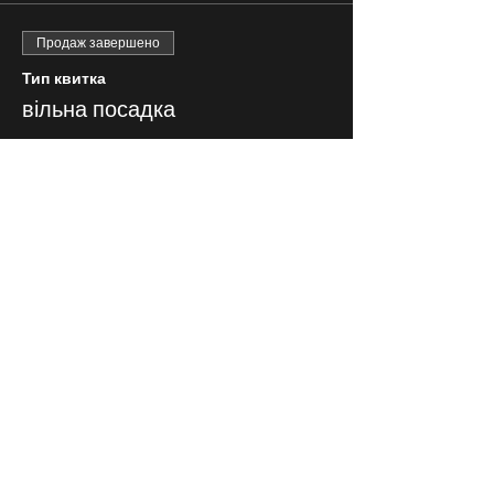
Продаж завершено
Тип квитка
вільна посадка
Ціна
200,00 ₴
СЛІДКУЙ ЗА НАМИ В
СОЦІАЛЬНИХ
МЕРЕЖАХ