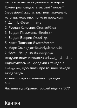
частиною життя за допомогою жартів. 
Коміки розповідають, як свої “топові” 
(перевірені) жарти, так і нові, актуальні, 
котрі ви, можливо, почуєте першими.
1. Ден Че @den____che
2. Руслан Колесник @ruslan92.ua
3. Богдан Письменко @nehsor_
4. Богдан Боярин @bod1qal
5. Костя Ташаков @kostofantort
6. Марк Свиридюк @sviridyuk.mark44
7. Євген Лещенко @superjenya
Ведучий:Ігнат Михайлюк @ihnat_mykhailiuk
Підписуйтесь на Бродячий Стендап в 
Instagram, щоб знати про всі наші заходи 
заздалегідь
вільна посадка - можлива підсадка
18+
Частина від зібраних грошей піде на ЗСУ
Квитки