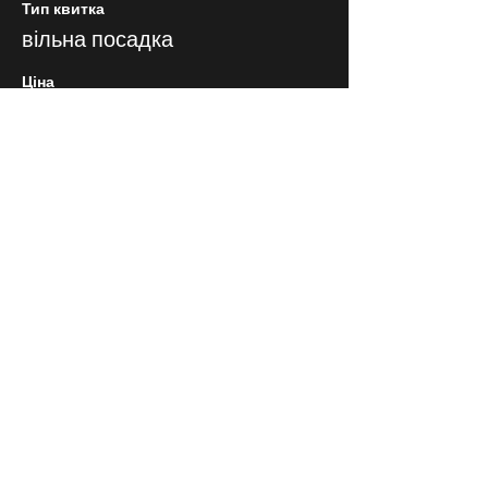
Тип квитка
вільна посадка
Ціна
150,00 ₴
СЛІДКУЙ ЗА НАМИ В
СОЦІАЛЬНИХ
МЕРЕЖАХ
Договір публічної оферти