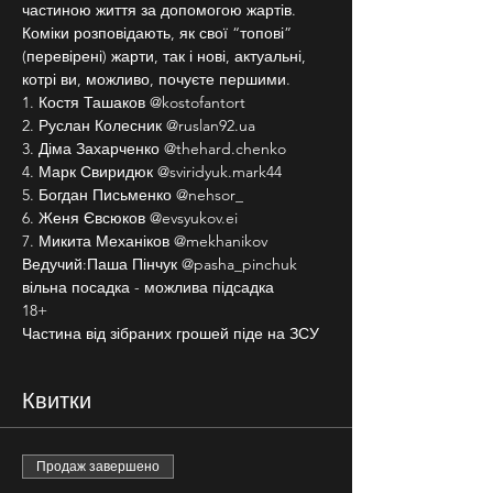
частиною життя за допомогою жартів. 
Коміки розповідають, як свої “топові” 
(перевірені) жарти, так і нові, актуальні, 
котрі ви, можливо, почуєте першими.
1. Костя Ташаков @kostofantort
2. Руслан Колесник @ruslan92.ua
3. Діма Захарченко @thehard.chenko
4. Марк Свиридюк @sviridyuk.mark44
5. Богдан Письменко @nehsor_
6. Женя Євсюков @evsyukov.ei
7. Микита Механіков @mekhanikov
Ведучий:Паша Пінчук @pasha_pinchuk
вільна посадка - можлива підсадка
18+
Частина від зібраних грошей піде на ЗСУ
Квитки
Продаж завершено