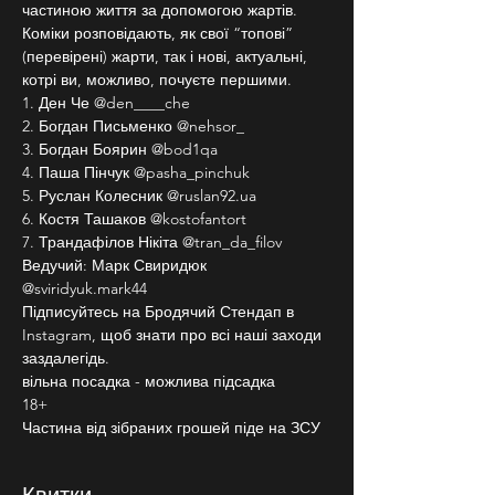
частиною життя за допомогою жартів. 
Коміки розповідають, як свої “топові” 
(перевірені) жарти, так і нові, актуальні, 
котрі ви, можливо, почуєте першими.
1. Ден Че @den____che
2. Богдан Письменко @nehsor_
3. Богдан Боярин @bod1qa
4. Паша Пінчук @pasha_pinchuk
5. Руслан Колесник @ruslan92.ua
6. Костя Ташаков @kostofantort
7. Трандафілов Нікіта @tran_da_filov
Ведучий: Марк Свиридюк 
@sviridyuk.mark44
Підписуйтесь на Бродячий Стендап в 
Instagram, щоб знати про всі наші заходи 
заздалегідь.
вільна посадка - можлива підсадка
18+
Частина від зібраних грошей піде на ЗСУ
Квитки