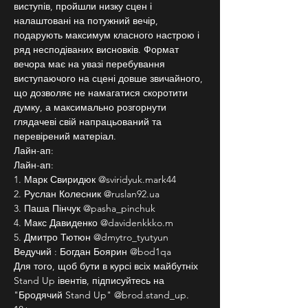
виступів, пройшли низку сцен і 
налаштовані на потужний вечір, 
подарують максимум класного настрою і 
ряд несподіваних висновків. Формат 
вечора має на увазі перебування 
виступаючого на сцені довше звичайного, 
що дозволяє не намагатися скоротити 
думку, а максимально розгорнути 
глядачеві свій напрацьований та 
перевірений матеріал.
Лайн-ап:
Лайн-ап:
1. Марк Свиридюк @sviridyuk.mark44
2. Руслан Колесник @ruslan92.ua
3. Паша Пінчук @pasha_pinchuk
4. Макс Давиденко @davidenkkko.m
5. Дмитро Тютюн @dmytro_tyutyun
Ведучий : Богдан Боярин @bod1qa
Для того, щоб бути в курсі всіх майбутніх 
Stand Up івентів, підписуйтесь на 
"Бродячий Stand Up" @brod.stand_up.