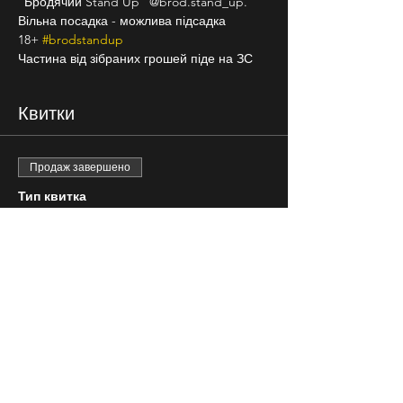
"Бродячий Stand Up" @brod.stand_up.
Вільна посадка - можлива підсадка
18+ 
#brodstandup
Частина від зібраних грошей піде на ЗС
Квитки
Продаж завершено
Тип квитка
вільна розсадка
Ціна
100,00 ₴