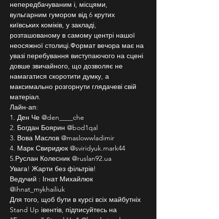
непередбачуваним і, місцями, 
вульгарним гумором від 6 крутих 
київських коміків, у закладі, 
розташованому в самому центрі нашої 
неосяжної столиці.Формат вечора має на 
увазі перебування виступаючого на сцені 
довше звичайного, що дозволяє не 
намагатися скоротити думку, а 
максимально розгорнути глядачеві свій 
матеріал.
Лайн-ап:
1. Ден Че @den____che
2. Богдан Боярин @bod1qal
3. Вова Маслов @maslowwladimir
4. Марк Свиридюк @sviridyuk.mark44
5.Руслан Колесник @ruslan92.ua
Увага! Жарти без фільтрів!
Ведучий : Ігнат Михайлюк 
@ihnat_mykhailiuk
Для того, щоб бути в курсі всіх майбутніх 
Stand Up івентів, підписуйтесь на 