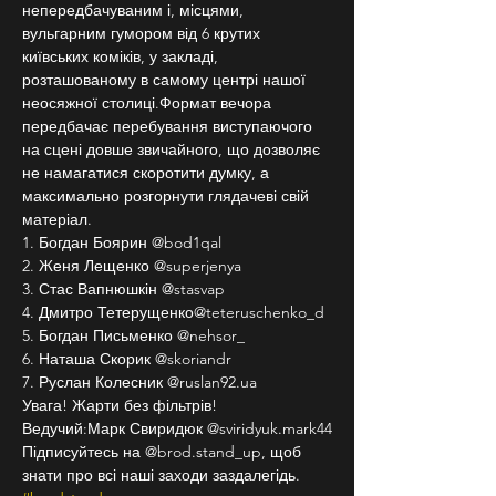
непередбачуваним і, місцями, 
вульгарним гумором від 6 крутих 
київських коміків, у закладі, 
розташованому в самому центрі нашої 
неосяжної столиці.Формат вечора 
передбачає перебування виступаючого 
на сцені довше звичайного, що дозволяє 
не намагатися скоротити думку, а 
максимально розгорнути глядачеві свій 
матеріал.
1. Богдан Боярин @bod1qal
2. Женя Лещенко @superjenya
3. Стас Вапнюшкін @stasvap
4. Дмитро Тетерущенко@teteruschenko_d
5. Богдан Письменко @nehsor_
6. Наташа Скорик @skoriandr
7. Руслан Колесник @ruslan92.ua
Увага! Жарти без фільтрів!
Ведучий:Марк Свиридюк @sviridyuk.mark44
Підписуйтесь на @brod.stand_up, щоб 
знати про всі наші заходи заздалегідь. 