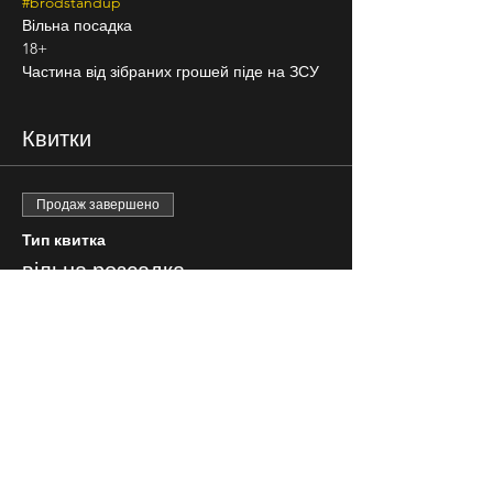
#brodstandup
Вільна посадка
18+
Частина від зібраних грошей піде на ЗСУ
Квитки
Продаж завершено
Тип квитка
вільна розсадка
Ціна
100,00 ₴
+ комісія за квитки (2,50 ₴)