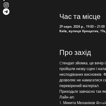
Час та місце
29 серп. 2024 р., 19:00 – 21:00
Київ, вулиця Хрещатик, 19a, 
Про захід
Cтендап зйомка, це вечір 
пройшли низку сцен і нал
несподіваних висновків. 
дозволяє не намагатися с
перевірений матеріал.
Приходьте завчасно так як
Лайн-ап:
1. Микита Механіков @mek