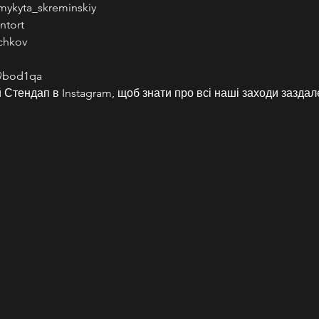
mykyta_skreminskiy
ntort
chkov
@bod1qa
Стендап в Instagram, щоб знати про всі наші заходи заздал