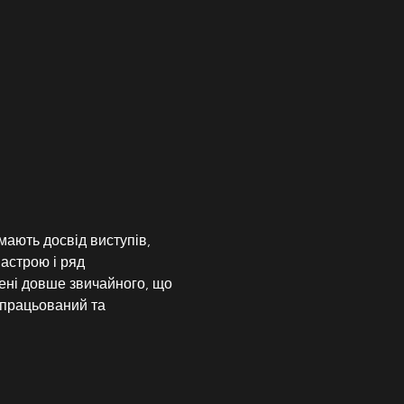
мають досвід виступів, 
астрою і ряд 
ені довше звичайного, що 
апрацьований та 