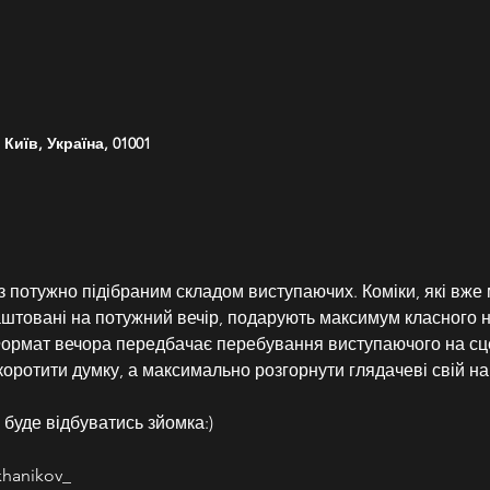
Київ, Україна, 01001
із потужно підібраним складом виступаючих. Коміки, які вже 
аштовані на потужний вечір, подарують максимум класного н
Формат вечора передбачає перебування виступаючого на сц
коротити думку, а максимально розгорнути глядачеві свій н
 буде відбуватись зйомка:)
hanikov_