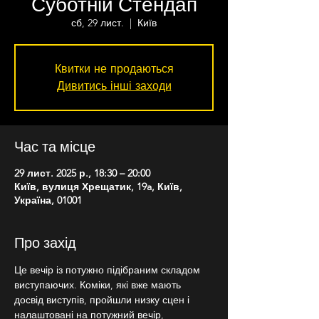
Суботній Стендап
сб, 29 лист.
  |  
Київ
Квитки не продаються
Дивитись інші заходи
Час та місце
29 лист. 2025 р., 18:30 – 20:00
Київ, вулиця Хрещатик, 19a, Київ,
Україна, 01001
Про захід
Це вечір із потужно підібраним складом 
виступаючих. Коміки, які вже мають 
досвід виступів, пройшли низку сцен і 
налаштовані на потужний вечір, 