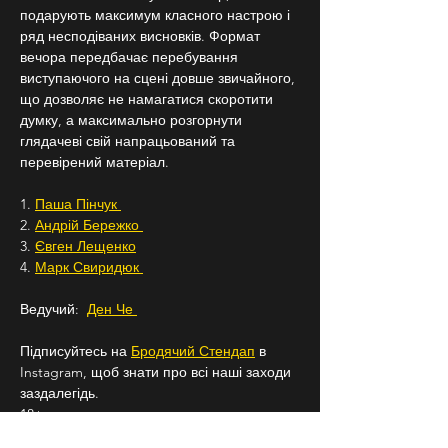
подарують максимум класного настрою і 
ряд несподіваних висновків. Формат 
вечора передбачає перебування 
виступаючого на сцені довше звичайного, 
що дозволяє не намагатися скоротити 
думку, а максимально розгорнути 
глядачеві свій напрацьований та 
перевірений матеріал.
1. 
Паша Пінчук 
2. 
Андрій Бережко 
3. 
Євген Лещенко
4. 
Марк Свиридюк 
Ведучий:  
Ден Че 
Підписуйтесь на 
Бродячий Стендап
 в 
Instagram, щоб знати про всі наші заходи 
заздалегідь.
18+