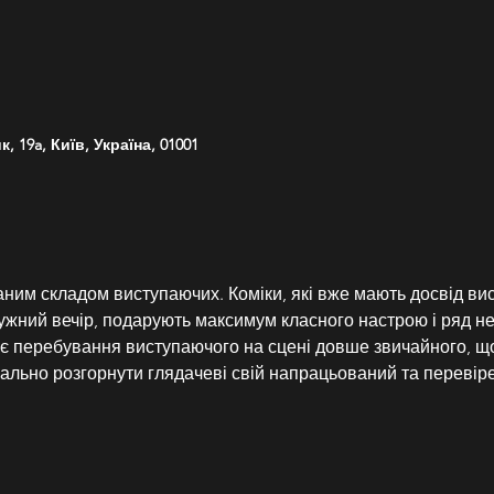
 19a, Київ, Україна, 01001
раним складом виступаючих. Коміки, які вже мають досвід ви
ужний вечір, подарують максимум класного настрою і ряд не
 перебування виступаючого на сцені довше звичайного, що
мально розгорнути глядачеві свій напрацьований та перевір