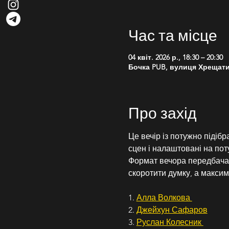
Час та місце
04 квіт. 2026 р., 18:30 – 20:30
Бочка PUB, вулиця Хрещатик,
Про захід
Це вечір із потужно підіб
сцен і налаштовані на пот
Формат вечора передбачає
скоротити думку, а макси
1. 
Алла Волкова 
2. 
Джейхун Сафаров
3. 
Руслан Колесник 