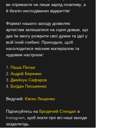
ви отримаєте не лише заряд позитиву, а 
й безліч несподіваних відкриттів!
Формат нашого заходу дозволяє 
артистам залишатися на сцені довше, що 
дає їм змогу розкрити свої думки та ідеї у 
всій їхній глибині. Приходьте, щоб 
насолодитися якісним матеріалом та 
чудовим настроєм!
1. 
Паша Пінчук 
2. 
Андрій Бережко 
3. 
Джейхун Сафаров
4. 
Богдан Письменко 
Ведучий: 
Євген Лещенко 
Підписуйтесь на 
Бродячий Стендап
 в 
Instagram, щоб знати про всі наші заходи 
заздалегідь.
+18