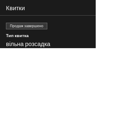
Квитки
Продаж завершено
Тип квитка
вільна розсадка
Ціна
250,00 ₴
СЛІДКУЙ ЗА НАМИ В
СОЦІАЛЬНИХ
МЕРЕЖАХ