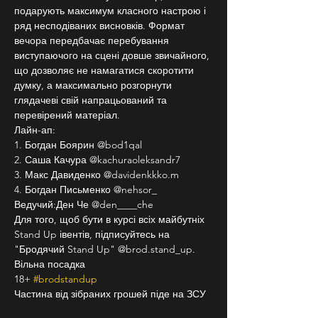
подарують максимум класного настрою і 
ряд несподіваних висновків. Формат 
вечора передбачає перебування 
виступаючого на сцені довше звичайного, 
що дозволяє не намагатися скоротити 
думку, а максимально розгорнути 
глядачеві свій напрацьований та 
перевірений матеріал.
Лайн-ап:
1. Богдан Боярин @bod1qal
2. Саша Качура @kachuraoleksandr7
3. Макс Давиденко @davidenkkko.m
4. Богдан Письменко @nehsor_
Ведучий:Ден Че @den____che
Для того, щоб бути в курсі всіх майбутніх 
Stand Up івентів, підписуйтесь на 
"Бродячий Stand Up" @brod.stand_up.
Вільна посадка
18+ 
#brodstandup
Частина від зібраних грошей піде на ЗСУ