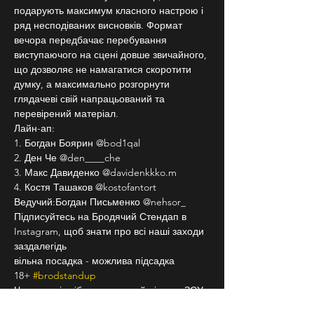
подарують максимум класного настрою і 
ряд несподіваних висновків. Формат 
вечора передбачає перебування 
виступаючого на сцені довше звичайного, 
що дозволяє не намагатися скоротити 
думку, а максимально розгорнути 
глядачеві свій напрацьований та 
перевірений матеріал.
Лайн-ап:
1. Богдан Боярин @bod1qal
2. Ден Че @den____che
3. Макс Давиденко @davidenkkko.m
4. Костя Ташаков @kostofantort
Ведучий:Богдан Письменко @nehsor_
Підписуйтесь на Бродячий Стендап в 
Instagram, щоб знати про всі наші заходи 
заздалегідь
вільна посадка - можлива підсадка
18+ 
#brodstandup
Частина від зібраних грошей піде на ЗСУ