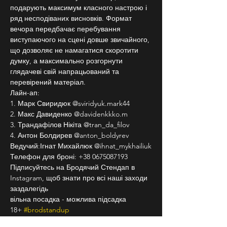
подарують максимум класного настрою і 
ряд несподіваних висновків. Формат 
вечора передбачає перебування 
виступаючого на сцені довше звичайного, 
що дозволяє не намагатися скоротити 
думку, а максимально розгорнути 
глядачеві свій напрацьований та 
перевірений матеріал.
Лайн-ап:
1. Марк Свиридюк @sviridyuk.mark44
2. Макс Давиденко @davidenkkko.m
3. Трандафілов Нікіта @tran_da_filov
4. Антон Болдирев @anton_boldyrev
Ведучий:Ігнат Михайлюк @ihnat_mykhailiuk
Телефон для броні: +38 0675087193
Підписуйтесь на Бродячий Стендап в 
Instagram, щоб знати про всі наші заходи 
заздалегідь
вільна посадка - можлива підсадка
18+ 
#brodstandup
Частина від зібраних грошей піде на ЗСУ