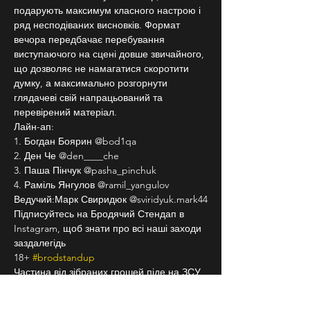
подарують максимум класного настрою і 
ряд несподіваних висновків. Формат 
вечора передбачає перебування 
виступаючого на сцені довше звичайного, 
що дозволяє не намагатися скоротити 
думку, а максимально розгорнути 
глядачеві свій напрацьований та 
перевірений матеріал.
Лайн-ап:
1. Богдан Боярин @bod1qa
2. Ден Че @den____che
3. Паша Пінчук @pasha_pinchuk
4. Раміль Янгулов @ramil_yangulov
Ведучий:Марк Свиридюк @sviridyuk.mark44
Підписуйтесь на Бродячий Стендап в 
Instagram, щоб знати про всі наші заходи 
заздалегідь
18+ 
#brodstandup
Частина від зібраних грошей піде на ЗСУ