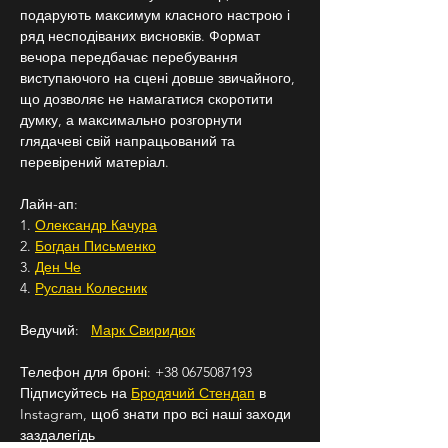
подарують максимум класного настрою і 
ряд несподіваних висновків. Формат 
вечора передбачає перебування 
виступаючого на сцені довше звичайного, 
що дозволяє не намагатися скоротити 
думку, а максимально розгорнути 
глядачеві свій напрацьований та 
перевірений матеріал.
Лайн-ап:
1. 
Олександр Качура
2. 
Богдан Письменко
3. 
Ден Че
4. 
Руслан Колесник
Ведучий:   
Марк Свиридюк
Телефон для броні: +38 0675087193
Підписуйтесь на 
Бродячий Стендап
 в 
Instagram, щоб знати про всі наші заходи 
заздалегідь