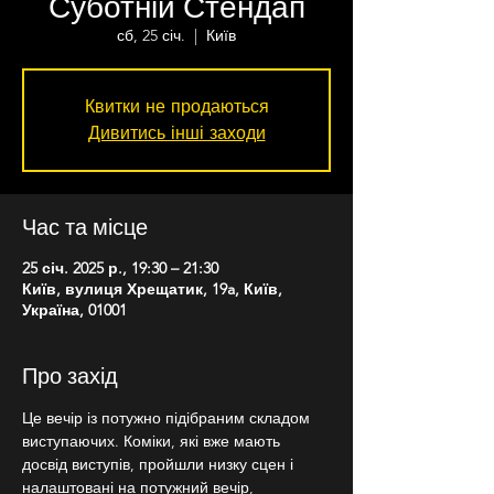
Суботній Стендап
сб, 25 січ.
  |  
Київ
Квитки не продаються
Дивитись інші заходи
Час та місце
25 січ. 2025 р., 19:30 – 21:30
Київ, вулиця Хрещатик, 19a, Київ,
Україна, 01001
Про захід
Це вечір із потужно підібраним складом 
виступаючих. Коміки, які вже мають 
досвід виступів, пройшли низку сцен і 
налаштовані на потужний вечір, 