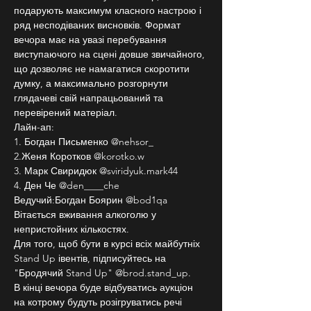
подарують максимум класного настрою і 
ряд несподіваних висновків. Формат 
вечора має на увазі перебування 
виступаючого на сцені довше звичайного, 
що дозволяє не намагатися скоротити 
думку, а максимально розгорнути 
глядачеві свій напрацьований та 
перевірений матеріал.
Лайн-ап:
1. Богдан Письменко @nehsor_
2.Женя Коротков @korotko.w
3. Марк Свиридюк @sviridyuk.mark44
4. Ден Че @den____che
Ведучий:Богдан Боярин @bod1qa
Вітається вживання алкоголю у 
непристойних кількостях.
Для того, щоб бути в курсі всіх майбутніх 
Stand Up івентів, підписуйтесь на 
"Бродячий Stand Up" @brod.stand_up.
В кінці вечора буде відбуватись аукціон 
на котрому будуть розігруватись речі 