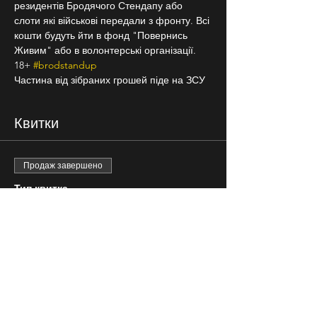
резидентів Бродячого Стендапу або 
слоти які військові передали з фронту. Всі 
кошти будуть йти в фонд "Повернись 
Живим" або в волонтерські організації.
18+ 
#brodstandup
Частина від зібраних грошей піде на ЗСУ
Квитки
Продаж завершено
Тип квитка
вільна розсадка
Ціна
200,00 ₴